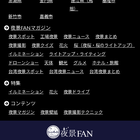
澎湖県
金門県
連江県（馬
基隆市
祖）
新竹市
嘉義市
夜景FANマガジン
夜景スポット
工場夜景
夜景ニュース
夜景まとめ
夜景撮影
夜景クイズ
花火
桜（夜桜・桜のライトアップ）
イルミネーション
ライトアップ・ライティング
ドローンショー
天体
観光
グルメ
ホテル・旅館
台湾夜景スポット
台湾夜景ニュース
台湾夜景まとめ
特集
イルミネーション
花火
夜景ドライブ
コンテンツ
夜景マガジン
夜景壁紙
夜景撮影テクニック