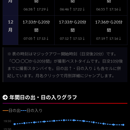
月
間
間
間
06:38↑ 17:29↓
06:46↑ 17:22↓
06:55↑ 17:16↓
12
17:33から20分
17:33から20分
17:36から20分
月
間
間
間
07:05↑ 17:13↓
07:12↑ 17:13↓
07:19↑ 17:16↓
※ 表の時刻はマジックアワー開始時刻（日没後20分）です。
「〇〇:〇〇から20分間」が撮影ベストタイムです。日没10分後
までに撮影スタンバイを。日の出↑・日の入り↓も各セルに併
記しています。月名クリックで月別詳細にジャンプします。
年間日の出・日の入りグラフ
日の出
日の入り