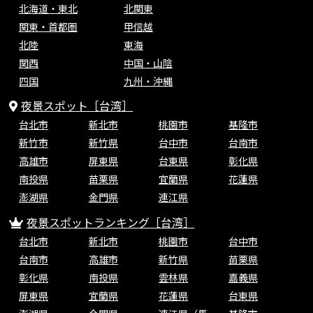
北海道・東北
北関東
関東・首都圏
甲信越
北陸
東海
関西
中国・山陰
四国
九州・沖縄
夜景スポット［台湾］
台北市
新北市
桃園市
基隆市
新竹市
新竹県
台中市
台南市
高雄市
屏東県
台東県
彰化県
南投県
苗栗県
宜蘭県
花蓮県
澎湖県
金門県
連江県
夜景スポットランキング［台湾］
台北市
新北市
桃園市
台中市
台南市
高雄市
新竹県
苗栗県
彰化県
南投県
雲林県
嘉義県
屏東県
宜蘭県
花蓮県
台東県