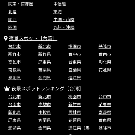
関東・首都圏
甲信越
北陸
東海
関西
中国・山陰
四国
九州・沖縄
夜景スポット［台湾］
台北市
新北市
桃園市
基隆市
新竹市
新竹県
台中市
台南市
高雄市
屏東県
台東県
彰化県
南投県
苗栗県
宜蘭県
花蓮県
澎湖県
金門県
連江県
夜景スポットランキング［台湾］
台北市
新北市
桃園市
台中市
台南市
高雄市
新竹県
苗栗県
彰化県
南投県
雲林県
嘉義県
屏東県
宜蘭県
花蓮県
台東県
澎湖県
金門県
連江県（馬
基隆市