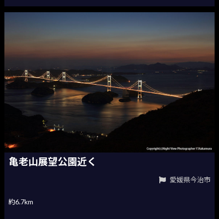
亀老山展望公園近く
愛媛県今治市
約6.7km