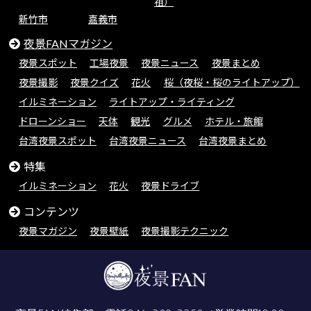
祖）
新竹市
嘉義市
夜景FANマガジン
夜景スポット
工場夜景
夜景ニュース
夜景まとめ
夜景撮影
夜景クイズ
花火
桜（夜桜・桜のライトアップ）
イルミネーション
ライトアップ・ライティング
ドローンショー
天体
観光
グルメ
ホテル・旅館
台湾夜景スポット
台湾夜景ニュース
台湾夜景まとめ
特集
イルミネーション
花火
夜景ドライブ
コンテンツ
夜景マガジン
夜景壁紙
夜景撮影テクニック