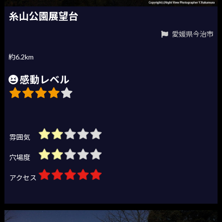
糸山公園展望台
愛媛県今治市
約6.2km
感動レベル
雰囲気
穴場度
アクセス