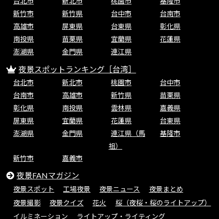
台北市
新北市
桃園市
基隆市
新竹市
新竹県
台中市
台南市
高雄市
屏東県
台東県
彰化県
南投県
苗栗県
宜蘭県
花蓮県
澎湖県
金門県
連江県
夜景スポットランキング［台湾］
台北市
新北市
桃園市
台中市
台南市
高雄市
新竹県
苗栗県
彰化県
南投県
雲林県
嘉義県
屏東県
宜蘭県
花蓮県
台東県
澎湖県
金門県
連江県（馬
基隆市
祖）
新竹市
嘉義市
夜景FANマガジン
夜景スポット
工場夜景
夜景ニュース
夜景まとめ
夜景撮影
夜景クイズ
花火
桜（夜桜・桜のライトアップ）
イルミネーション
ライトアップ・ライティング