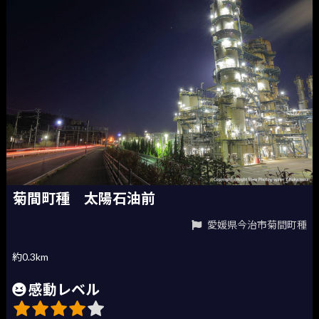
菊間町種 太陽石油前
愛媛県今治市菊間町種
約0.3km
感動レベル