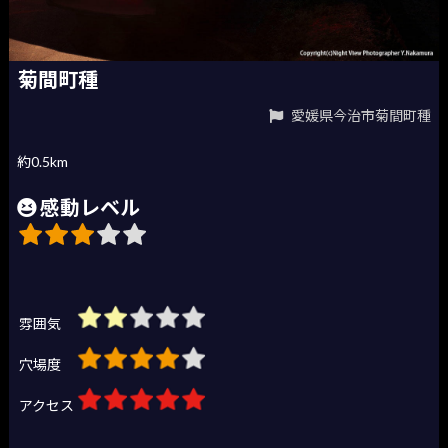
菊間町種
愛媛県今治市菊間町種
約0.5km
感動レベル
雰囲気
穴場度
アクセス