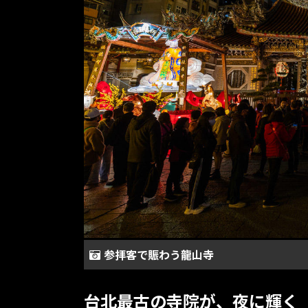
参拝客で賑わう龍山寺
台北最古の寺院が、夜に輝く