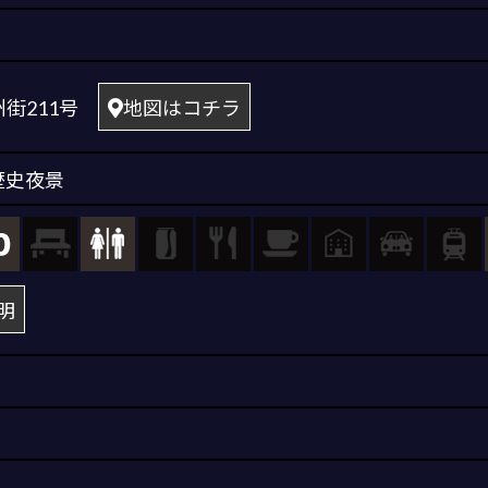
州街211号
地図はコチラ
歴史夜景
明