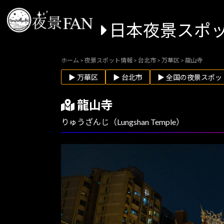
日本夜景スポ
ホーム
>
夜景スポット情報
>
台北市
>
万華区
>
龍山寺
▶ 万華区
▶ 台北市
▶ 全国の夜景スポッ
龍山寺
りゅうざんじ（Lungshan Temple）