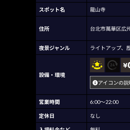
スポット名
龍山寺
住所
台北市萬華区広
夜景ジャンル
ライトアップ
、
設備・環境
アイコンの説
営業時間
6:00～22:00
定休日
なし
入場料金など
無料