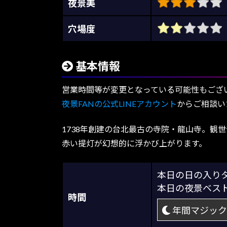
夜景美
穴場度
基本情報
営業時間等が変更となっている可能性もござ
夜景FANの公式LINEアカウント
からご相談い
1738年創建の台北最古の寺院・龍山寺。観
赤い提灯が幻想的に浮かび上がります。
本日の日の入
本日の夜景ベス
時間
年間マジック