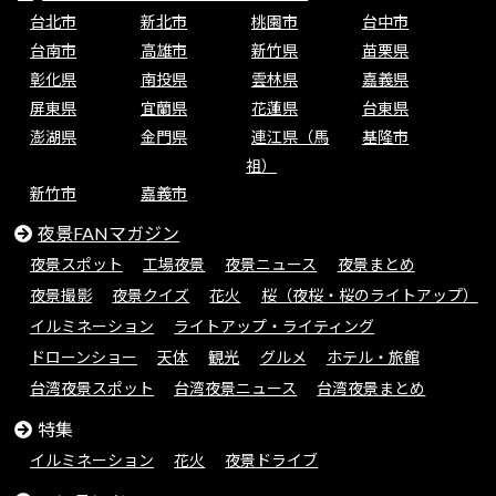
台北市
新北市
桃園市
台中市
台南市
高雄市
新竹県
苗栗県
彰化県
南投県
雲林県
嘉義県
屏東県
宜蘭県
花蓮県
台東県
澎湖県
金門県
連江県（馬
基隆市
祖）
新竹市
嘉義市
夜景FANマガジン
夜景スポット
工場夜景
夜景ニュース
夜景まとめ
夜景撮影
夜景クイズ
花火
桜（夜桜・桜のライトアップ）
イルミネーション
ライトアップ・ライティング
ドローンショー
天体
観光
グルメ
ホテル・旅館
台湾夜景スポット
台湾夜景ニュース
台湾夜景まとめ
特集
イルミネーション
花火
夜景ドライブ