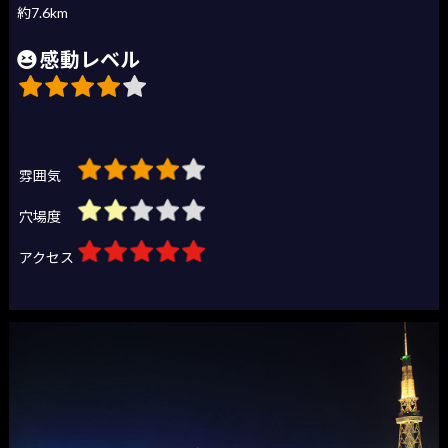
約7.6km
感動レベル
雰囲気
穴場度
アクセス