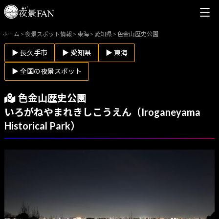
ホーム
>
夜景スポット情報
>
東海
>
愛知県
>
色金山歴史公園
▶ 長久手市
▶ 愛知県
▶ 東海
▶ 全国の夜景スポット
色金山歴史公園
いろがねやまれきしこうえん（Iroganeyama
Historical Park）