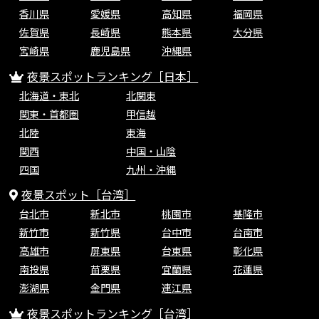
香川県
愛媛県
高知県
福岡県
佐賀県
長崎県
熊本県
大分県
宮崎県
鹿児島県
沖縄県
夜景スポットランキング［日本］
北海道・東北
北関東
関東・首都圏
甲信越
北陸
東海
関西
中国・山陰
四国
九州・沖縄
夜景スポット［台湾］
台北市
新北市
桃園市
基隆市
新竹市
新竹県
台中市
台南市
高雄市
屏東県
台東県
彰化県
南投県
苗栗県
宜蘭県
花蓮県
澎湖県
金門県
連江県
夜景スポットランキング［台湾］