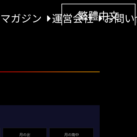
繁體中文
景マガジン
運営会社
お問い
月の出
月の南中