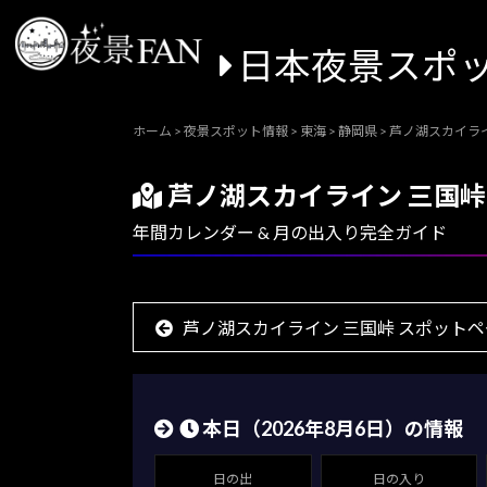
日本夜景スポ
ホーム
>
夜景スポット情報
>
東海
>
静岡県
>
芦ノ湖スカイライ
芦ノ湖スカイライン 三国
年間カレンダー & 月の出入り完全ガイド
芦ノ湖スカイライン 三国峠 スポット
本日（
2026年8月6日
）の情報
日の出
日の入り