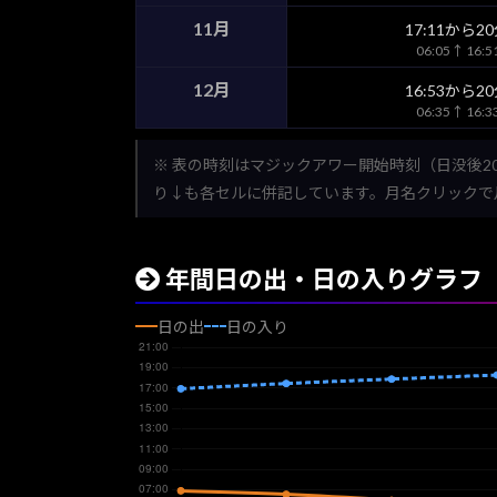
11月
17:11から2
06:05↑ 16:
12月
16:53から2
06:35↑ 16:
※ 表の時刻はマジックアワー開始時刻（日没後2
り↓も各セルに併記しています。月名クリックで
年間日の出・日の入りグラフ
日の出
日の入り