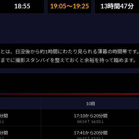
18:55
19:05〜19:25
13時間47分
とは、日没後から約1時間にわたり見られる薄暮の時間帯です
後までに撮影スタンバイを整えておくと余裕を持って臨めます。
10日
0分間
17:10から20分間
43↓
06:54↑ 16:50↓
0分間
17:41から20分間
12↓
06:37↑ 17:21↓