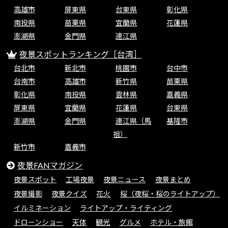
高雄市
屏東県
台東県
彰化県
南投県
苗栗県
宜蘭県
花蓮県
澎湖県
金門県
連江県
夜景スポットランキング［台湾］
台北市
新北市
桃園市
台中市
台南市
高雄市
新竹県
苗栗県
彰化県
南投県
雲林県
嘉義県
屏東県
宜蘭県
花蓮県
台東県
澎湖県
金門県
連江県（馬
基隆市
祖）
新竹市
嘉義市
夜景FANマガジン
夜景スポット
工場夜景
夜景ニュース
夜景まとめ
夜景撮影
夜景クイズ
花火
桜（夜桜・桜のライトアップ）
イルミネーション
ライトアップ・ライティング
ドローンショー
天体
観光
グルメ
ホテル・旅館