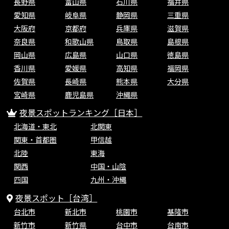
長野県
富山県
石川県
福井県
愛知県
岐阜県
静岡県
三重県
大阪府
京都府
兵庫県
滋賀県
奈良県
和歌山県
鳥取県
島根県
岡山県
広島県
山口県
徳島県
香川県
愛媛県
高知県
福岡県
佐賀県
長崎県
熊本県
大分県
宮崎県
鹿児島県
沖縄県
夜景スポットランキング［日本］
北海道・東北
北関東
関東・首都圏
甲信越
北陸
東海
関西
中国・山陰
四国
九州・沖縄
夜景スポット［台湾］
台北市
新北市
桃園市
基隆市
新竹市
新竹県
台中市
台南市