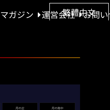
繁體中文
景マガジン
運営会社
お問い
月の出
月の南中