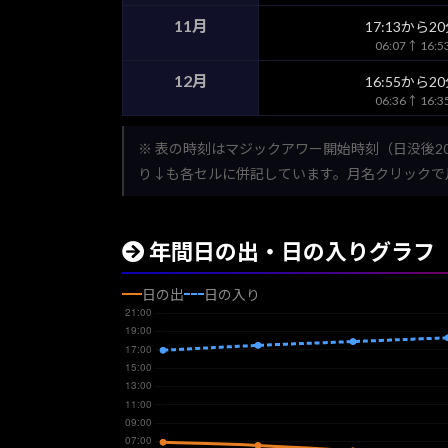
11月
17:13から2
06:07↑ 16:
12月
16:55から2
06:36↑ 16:
※ 表の時刻はマジックアワー開始時刻（日没後2
り↓も各セルに併記しています。月名クリックで
年間日の出・日の入りグラフ
日の出
日の入り