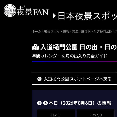
日本夜景スポ
ホーム
>
夜景スポット情報
>
東海
>
静岡県
>
入道樋門公園
>
入道樋門公園 日の出・日
年間カレンダー & 月の出入り完全ガイド
入道樋門公園 スポットページへ戻る
本日（
2026年8月6日
）の情報
日の出
日の入り