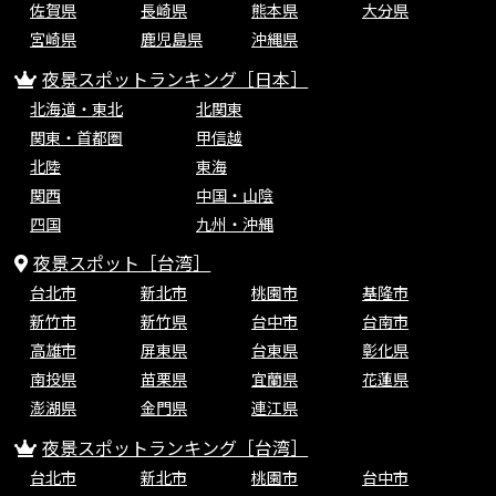
佐賀県
長崎県
熊本県
大分県
宮崎県
鹿児島県
沖縄県
夜景スポットランキング［日本］
北海道・東北
北関東
関東・首都圏
甲信越
北陸
東海
関西
中国・山陰
四国
九州・沖縄
夜景スポット［台湾］
台北市
新北市
桃園市
基隆市
新竹市
新竹県
台中市
台南市
高雄市
屏東県
台東県
彰化県
南投県
苗栗県
宜蘭県
花蓮県
澎湖県
金門県
連江県
夜景スポットランキング［台湾］
台北市
新北市
桃園市
台中市