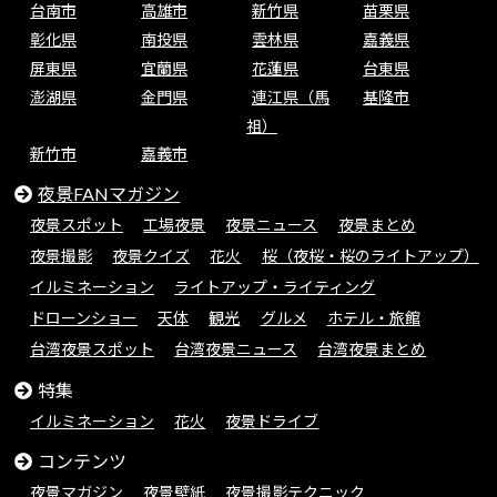
台南市
高雄市
新竹県
苗栗県
彰化県
南投県
雲林県
嘉義県
屏東県
宜蘭県
花蓮県
台東県
澎湖県
金門県
連江県（馬
基隆市
祖）
新竹市
嘉義市
夜景FANマガジン
夜景スポット
工場夜景
夜景ニュース
夜景まとめ
夜景撮影
夜景クイズ
花火
桜（夜桜・桜のライトアップ）
イルミネーション
ライトアップ・ライティング
ドローンショー
天体
観光
グルメ
ホテル・旅館
台湾夜景スポット
台湾夜景ニュース
台湾夜景まとめ
特集
イルミネーション
花火
夜景ドライブ
コンテンツ
夜景マガジン
夜景壁紙
夜景撮影テクニック