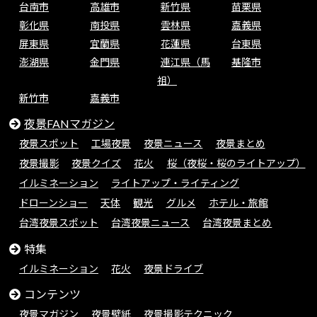
台南市
高雄市
新竹県
苗栗県
彰化県
南投県
雲林県
嘉義県
屏東県
宜蘭県
花蓮県
台東県
澎湖県
金門県
連江県（馬
基隆市
祖）
新竹市
嘉義市
夜景FANマガジン
夜景スポット
工場夜景
夜景ニュース
夜景まとめ
夜景撮影
夜景クイズ
花火
桜（夜桜・桜のライトアップ）
イルミネーション
ライトアップ・ライティング
ドローンショー
天体
観光
グルメ
ホテル・旅館
台湾夜景スポット
台湾夜景ニュース
台湾夜景まとめ
特集
イルミネーション
花火
夜景ドライブ
コンテンツ
夜景マガジン
夜景壁紙
夜景撮影テクニック