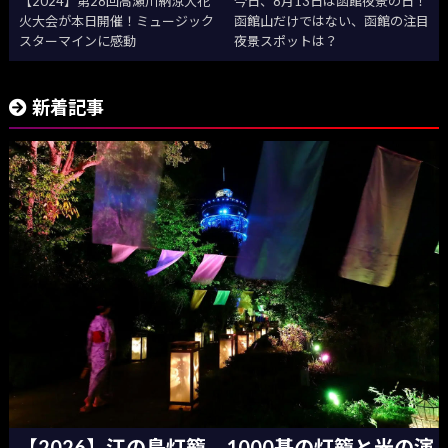
【2024】第28回高瀬川納涼大花
今日、8月13日は函館夜景の日！
火大会が本日開催！ミュージック
函館山だけではない、函館の注目
スターマインに感動
夜景スポットは？
新着記事
【2026】江の島灯籠 1000基の灯籠と光の演