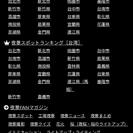
台北市
新北市
桃園市
基隆市
新竹市
新竹県
台中市
台南市
高雄市
屏東県
台東県
彰化県
南投県
苗栗県
宜蘭県
花蓮県
澎湖県
金門県
連江県
夜景スポットランキング［台湾］
台北市
新北市
桃園市
台中市
台南市
高雄市
新竹県
苗栗県
彰化県
南投県
雲林県
嘉義県
屏東県
宜蘭県
花蓮県
台東県
澎湖県
金門県
連江県（馬
基隆市
祖）
新竹市
嘉義市
夜景FANマガジン
夜景スポット
工場夜景
夜景ニュース
夜景まとめ
夜景撮影
夜景クイズ
花火
桜（夜桜・桜のライトアップ）
イルミネーション
ライトアップ・ライティング