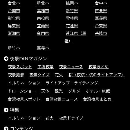
台北市
新北市
桃園市
台中市
台南市
高雄市
新竹県
苗栗県
彰化県
南投県
雲林県
嘉義県
屏東県
宜蘭県
花蓮県
台東県
澎湖県
金門県
連江県（馬
基隆市
祖）
新竹市
嘉義市
夜景FANマガジン
夜景スポット
工場夜景
夜景ニュース
夜景まとめ
夜景撮影
夜景クイズ
花火
桜（夜桜・桜のライトアップ）
イルミネーション
ライトアップ・ライティング
ドローンショー
天体
観光
グルメ
ホテル・旅館
台湾夜景スポット
台湾夜景ニュース
台湾夜景まとめ
特集
イルミネーション
花火
夜景ドライブ
コンテンツ