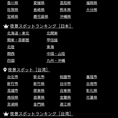
香川県
愛媛県
高知県
福岡県
佐賀県
長崎県
熊本県
大分県
宮崎県
鹿児島県
沖縄県
夜景スポットランキング［日本］
北海道・東北
北関東
関東・首都圏
甲信越
北陸
東海
関西
中国・山陰
四国
九州・沖縄
夜景スポット［台湾］
台北市
新北市
桃園市
基隆市
新竹市
新竹県
台中市
台南市
高雄市
屏東県
台東県
彰化県
南投県
苗栗県
宜蘭県
花蓮県
澎湖県
金門県
連江県
夜景スポットランキング［台湾］