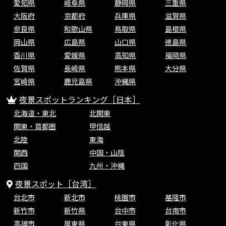
愛知県
岐阜県
静岡県
三重県
大阪府
京都府
兵庫県
滋賀県
奈良県
和歌山県
鳥取県
島根県
岡山県
広島県
山口県
徳島県
香川県
愛媛県
高知県
福岡県
佐賀県
長崎県
熊本県
大分県
宮崎県
鹿児島県
沖縄県
夜景スポットランキング［日本］
北海道・東北
北関東
関東・首都圏
甲信越
北陸
東海
関西
中国・山陰
四国
九州・沖縄
夜景スポット［台湾］
台北市
新北市
桃園市
基隆市
新竹市
新竹県
台中市
台南市
高雄市
屏東県
台東県
彰化県