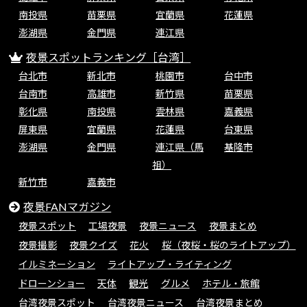
南投県
苗栗県
宜蘭県
花蓮県
澎湖県
金門県
連江県
夜景スポットランキング［台湾］
台北市
新北市
桃園市
台中市
台南市
高雄市
新竹県
苗栗県
彰化県
南投県
雲林県
嘉義県
屏東県
宜蘭県
花蓮県
台東県
澎湖県
金門県
連江県（馬
基隆市
祖）
新竹市
嘉義市
夜景FANマガジン
夜景スポット
工場夜景
夜景ニュース
夜景まとめ
夜景撮影
夜景クイズ
花火
桜（夜桜・桜のライトアップ）
イルミネーション
ライトアップ・ライティング
ドローンショー
天体
観光
グルメ
ホテル・旅館
台湾夜景スポット
台湾夜景ニュース
台湾夜景まとめ