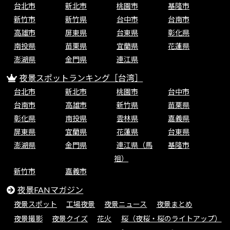
台北市
新北市
桃園市
基隆市
新竹市
新竹県
台中市
台南市
高雄市
屏東県
台東県
彰化県
南投県
苗栗県
宜蘭県
花蓮県
澎湖県
金門県
連江県
夜景スポットランキング［台湾］
台北市
新北市
桃園市
台中市
台南市
高雄市
新竹県
苗栗県
彰化県
南投県
雲林県
嘉義県
屏東県
宜蘭県
花蓮県
台東県
澎湖県
金門県
連江県（馬
基隆市
祖）
新竹市
嘉義市
夜景FANマガジン
夜景スポット
工場夜景
夜景ニュース
夜景まとめ
夜景撮影
夜景クイズ
花火
桜（夜桜・桜のライトアップ）