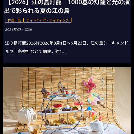
【2026】江の島灯籠 1000基の灯籠と光の演
出で彩られる夏の江の島
神奈川県
ライトアップ・ライティング
2026年07月03日
江の島灯籠2026は2026年8月1日〜9月23日、江の島シーキャンド
ルや江島神社などで開催。約1,...