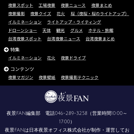
夜景スポット
工場夜景
夜景ニュース
夜景まとめ
夜景撮影
夜景クイズ
花火
桜（夜桜・桜のライトアップ）
イルミネーション
ライトアップ・ライティング
ドローンショー
天体
観光
グルメ
ホテル・旅館
台湾夜景スポット
台湾夜景ニュース
台湾夜景まとめ
特集
イルミネーション
花火
夜景ドライブ
コンテンツ
夜景マガジン
夜景壁紙
夜景撮影テクニック
夜景FAN編集部 電話
046-289-3258
（営業時間10:00～
17:00）
夜景FANは
日本夜景オフィス株式会社
が制作・運営してお