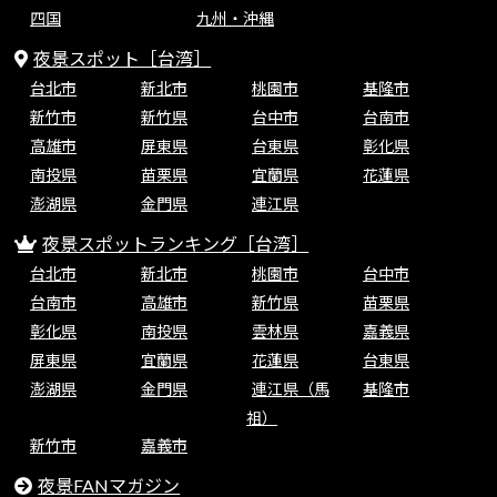
四国
九州・沖縄
夜景スポット［台湾］
台北市
新北市
桃園市
基隆市
新竹市
新竹県
台中市
台南市
高雄市
屏東県
台東県
彰化県
南投県
苗栗県
宜蘭県
花蓮県
澎湖県
金門県
連江県
夜景スポットランキング［台湾］
台北市
新北市
桃園市
台中市
台南市
高雄市
新竹県
苗栗県
彰化県
南投県
雲林県
嘉義県
屏東県
宜蘭県
花蓮県
台東県
澎湖県
金門県
連江県（馬
基隆市
祖）
新竹市
嘉義市
夜景FANマガジン