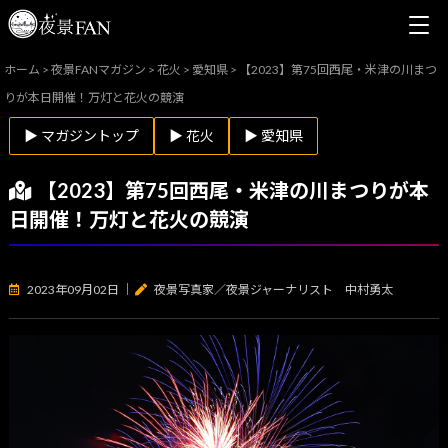
ホーム
>
夜景FANマガジン
>
花火
>
愛知県
>
【2023】第75回西尾・米津の川まつ
りが本日開催！万灯と花火の競演
▶ マガジントップ
▶ 花火
▶ 愛知県
【2023】第75回西尾・米津の川まつりが本
日開催！万灯と花火の競演
2023年09月02日
｜
夜景写真家／夜景ジャーナリスト 中村勇太