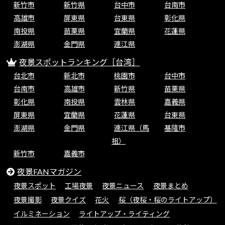
新竹市
新竹県
台中市
台南市
高雄市
屏東県
台東県
彰化県
南投県
苗栗県
宜蘭県
花蓮県
澎湖県
金門県
連江県
夜景スポットランキング［台湾］
台北市
新北市
桃園市
台中市
台南市
高雄市
新竹県
苗栗県
彰化県
南投県
雲林県
嘉義県
屏東県
宜蘭県
花蓮県
台東県
澎湖県
金門県
連江県（馬
基隆市
祖）
新竹市
嘉義市
夜景FANマガジン
夜景スポット
工場夜景
夜景ニュース
夜景まとめ
夜景撮影
夜景クイズ
花火
桜（夜桜・桜のライトアップ）
イルミネーション
ライトアップ・ライティング