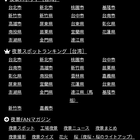
台北市
新北市
桃園市
基隆市
新竹市
新竹県
台中市
台南市
高雄市
屏東県
台東県
彰化県
南投県
苗栗県
宜蘭県
花蓮県
澎湖県
金門県
連江県
夜景スポットランキング［台湾］
台北市
新北市
桃園市
台中市
台南市
高雄市
新竹県
苗栗県
彰化県
南投県
雲林県
嘉義県
屏東県
宜蘭県
花蓮県
台東県
澎湖県
金門県
連江県（馬
基隆市
祖）
新竹市
嘉義市
夜景FANマガジン
夜景スポット
工場夜景
夜景ニュース
夜景まとめ
夜景撮影
夜景クイズ
花火
桜（夜桜・桜のライトアップ）