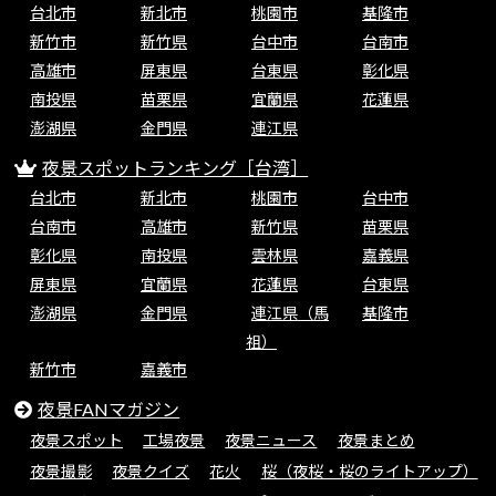
台北市
新北市
桃園市
基隆市
新竹市
新竹県
台中市
台南市
高雄市
屏東県
台東県
彰化県
南投県
苗栗県
宜蘭県
花蓮県
澎湖県
金門県
連江県
夜景スポットランキング［台湾］
台北市
新北市
桃園市
台中市
台南市
高雄市
新竹県
苗栗県
彰化県
南投県
雲林県
嘉義県
屏東県
宜蘭県
花蓮県
台東県
澎湖県
金門県
連江県（馬
基隆市
祖）
新竹市
嘉義市
夜景FANマガジン
夜景スポット
工場夜景
夜景ニュース
夜景まとめ
夜景撮影
夜景クイズ
花火
桜（夜桜・桜のライトアップ）