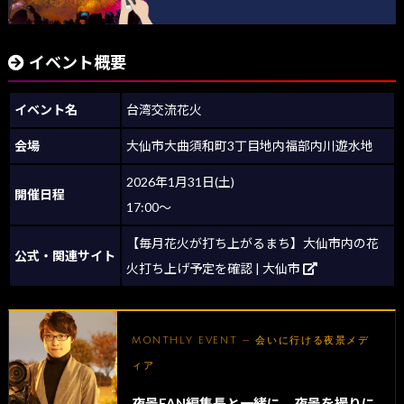
イベント概要
イベント名
台湾交流花火
会場
大仙市大曲須和町3丁目地内福部内川遊水地
2026年1月31日(土)
開催日程
17:00～
【毎月花火が打ち上がるまち】大仙市内の花
公式・関連サイト
火打ち上げ予定を確認 | 大仙市
MONTHLY EVENT — 会いに行ける夜景メデ
ィア
夜景FAN編集長と一緒に、夜景を撮りに