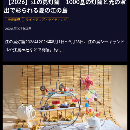
【2026】江の島灯籠 1000基の灯籠と光の演
出で彩られる夏の江の島
神奈川県
ライトアップ・ライティング
2026年07月03日
江の島灯籠2026は2026年8月1日〜9月23日、江の島シーキャンド
ルや江島神社などで開催。約1,...