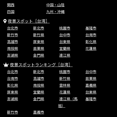
関西
中国・山陰
四国
九州・沖縄
夜景スポット［台湾］
台北市
新北市
桃園市
基隆市
新竹市
新竹県
台中市
台南市
高雄市
屏東県
台東県
彰化県
南投県
苗栗県
宜蘭県
花蓮県
澎湖県
金門県
連江県
夜景スポットランキング［台湾］
台北市
新北市
桃園市
台中市
台南市
高雄市
新竹県
苗栗県
彰化県
南投県
雲林県
嘉義県
屏東県
宜蘭県
花蓮県
台東県
澎湖県
金門県
連江県（馬
基隆市
祖）
新竹市
嘉義市