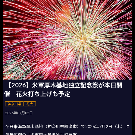
【2026】米軍厚木基地独立記念祭が本日開
催 花火打ち上げも予定
神奈川県
花火
2026年07月02日
在日米海軍厚木基地（神奈川県綾瀬市）で2026年7月2日（木）に
毎年恒例の「米軍厚木基地独立記念祭」...