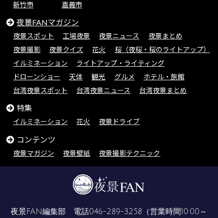
新竹市
嘉義市
夜景FANマガジン
夜景スポット
工場夜景
夜景ニュース
夜景まとめ
夜景撮影
夜景クイズ
花火
桜（夜桜・桜のライトアップ）
イルミネーション
ライトアップ・ライティング
ドローンショー
天体
観光
グルメ
ホテル・旅館
台湾夜景スポット
台湾夜景ニュース
台湾夜景まとめ
特集
イルミネーション
花火
夜景ドライブ
コンテンツ
夜景マガジン
夜景壁紙
夜景撮影テクニック
夜景FAN編集部 電話
046-289-3258
（営業時間10:00～