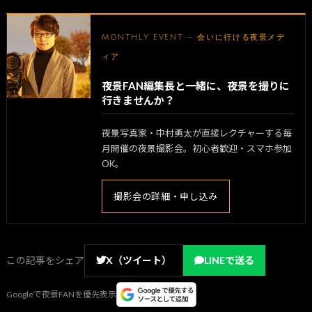
MONTHLY EVENT — 会いに行ける夜景メデ
ィア
夜景FAN編集長と一緒に、夜景を撮りに
行きませんか？
夜景写真家・中村勇太が直接レクチャーする毎
月開催の夜景撮影会。初心者歓迎・スマホ参加
OK。
撮影会の詳細・申し込み
この記事をシェア
X（ツイート）
LINEで送る
Googleで夜景FANを優先表示