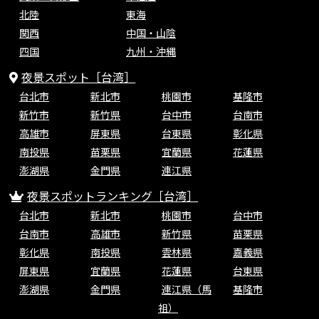
北陸
東海
関西
中国・山陰
四国
九州・沖縄
夜景スポット［台湾］
台北市
新北市
桃園市
基隆市
新竹市
新竹県
台中市
台南市
高雄市
屏東県
台東県
彰化県
南投県
苗栗県
宜蘭県
花蓮県
澎湖県
金門県
連江県
夜景スポットランキング［台湾］
台北市
新北市
桃園市
台中市
台南市
高雄市
新竹県
苗栗県
彰化県
南投県
雲林県
嘉義県
屏東県
宜蘭県
花蓮県
台東県
澎湖県
金門県
連江県（馬
基隆市
祖）