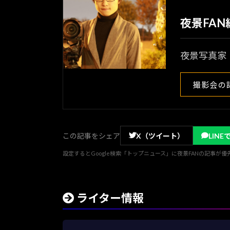
夜景FA
夜景写真家
撮影会の
この記事をシェア
X（ツイート）
LINE
設定するとGoogle検索「トップニュース」に夜景FANの記事が
ライター情報