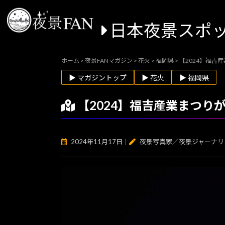
日本夜景スポ
ホーム
>
夜景FANマガジン
>
花火
>
福岡県
>
【2024】福
▶ マガジントップ
▶ 花火
▶ 福岡県
【2024】福吉産業まつ
2024年11月17日
｜
夜景写真家／夜景ジャーナリ