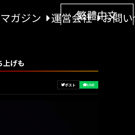
繁體中文
景マガジン
運営会社
お問い
ち上げも
LINE
ポスト