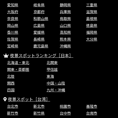
愛知県
岐阜県
静岡県
三重県
大阪府
京都府
兵庫県
滋賀県
奈良県
和歌山県
鳥取県
島根県
岡山県
広島県
山口県
徳島県
香川県
愛媛県
高知県
福岡県
佐賀県
長崎県
熊本県
大分県
宮崎県
鹿児島県
沖縄県
夜景スポットランキング［日本］
北海道・東北
北関東
関東・首都圏
甲信越
北陸
東海
関西
中国・山陰
四国
九州・沖縄
夜景スポット［台湾］
台北市
新北市
桃園市
基隆市
新竹市
新竹県
台中市
台南市