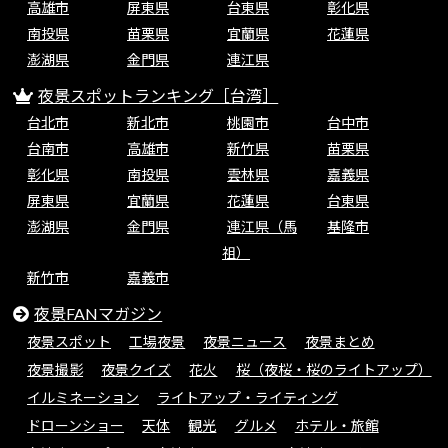
高雄市
屏東県
台東県
彰化県
南投県
苗栗県
宜蘭県
花蓮県
澎湖県
金門県
連江県
夜景スポットランキング［台湾］
台北市
新北市
桃園市
台中市
台南市
高雄市
新竹県
苗栗県
彰化県
南投県
雲林県
嘉義県
屏東県
宜蘭県
花蓮県
台東県
澎湖県
金門県
連江県（馬
基隆市
祖）
新竹市
嘉義市
夜景FANマガジン
夜景スポット
工場夜景
夜景ニュース
夜景まとめ
夜景撮影
夜景クイズ
花火
桜（夜桜・桜のライトアップ）
イルミネーション
ライトアップ・ライティング
ドローンショー
天体
観光
グルメ
ホテル・旅館