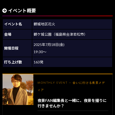
イベント概要
イベント名
鶴城地区花火
会場
鶴ケ城公園（福島県会津若松市）
2025年7月18日(金)
開催日程
19:30～
打ち上げ数
163発
MONTHLY EVENT — 会いに行ける夜景メデ
ィア
夜景FAN編集長と一緒に、夜景を撮りに
行きませんか？