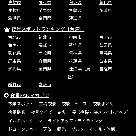
高雄市
屏東県
台東県
彰化県
南投県
苗栗県
宜蘭県
花蓮県
澎湖県
金門県
連江県
夜景スポットランキング［台湾］
台北市
新北市
桃園市
台中市
台南市
高雄市
新竹県
苗栗県
彰化県
南投県
雲林県
嘉義県
屏東県
宜蘭県
花蓮県
台東県
澎湖県
金門県
連江県（馬
基隆市
祖）
新竹市
嘉義市
夜景FANマガジン
夜景スポット
工場夜景
夜景ニュース
夜景まとめ
夜景撮影
夜景クイズ
花火
桜（夜桜・桜のライトアップ）
イルミネーション
ライトアップ・ライティング
ドローンショー
天体
観光
グルメ
ホテル・旅館