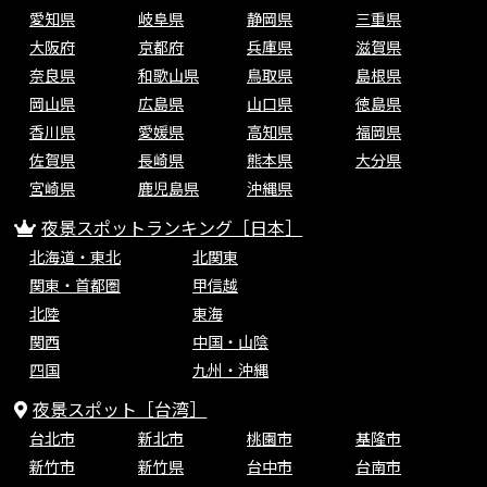
愛知県
岐阜県
静岡県
三重県
大阪府
京都府
兵庫県
滋賀県
奈良県
和歌山県
鳥取県
島根県
岡山県
広島県
山口県
徳島県
香川県
愛媛県
高知県
福岡県
佐賀県
長崎県
熊本県
大分県
宮崎県
鹿児島県
沖縄県
夜景スポットランキング［日本］
北海道・東北
北関東
関東・首都圏
甲信越
北陸
東海
関西
中国・山陰
四国
九州・沖縄
夜景スポット［台湾］
台北市
新北市
桃園市
基隆市
新竹市
新竹県
台中市
台南市