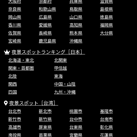
大阪府
京都府
兵庫県
滋賀県
奈良県
和歌山県
鳥取県
島根県
岡山県
広島県
山口県
徳島県
香川県
愛媛県
高知県
福岡県
佐賀県
長崎県
熊本県
大分県
宮崎県
鹿児島県
沖縄県
夜景スポットランキング［日本］
北海道・東北
北関東
関東・首都圏
甲信越
北陸
東海
関西
中国・山陰
四国
九州・沖縄
夜景スポット［台湾］
台北市
新北市
桃園市
基隆市
新竹市
新竹県
台中市
台南市
高雄市
屏東県
台東県
彰化県
南投県
苗栗県
宜蘭県
花蓮県