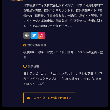
日本夜景オフィス株式会社代表取締役。日本と台湾を取材す
る夜景写真家。夜景コンサルタント®。夜景情報サイト「夜
景FAN」編集長。夜景撮影セミナー講師、ガイド・解説、テ
レビ・ラジオ番組出演、記事執筆、企画監修等、夜景に関す
ることであれば何でもお任せ下さい。
対応可能な仕事
夜景撮影、執筆、解説・ガイド、講師、イベントの企画・監
修
出演番組
日本テレビ「ZIP!」「ヒルナンデス！」、テレビ朝日「大下
容子ワイド!スクランブル」「じゅん散歩」、NHK「ひるま
えほっと」など
このライターに仕事を依頼する