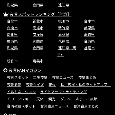
澎湖県
金門県
連江県
夜景スポットランキング［台湾］
台北市
新北市
桃園市
台中市
台南市
高雄市
新竹県
苗栗県
彰化県
南投県
雲林県
嘉義県
屏東県
宜蘭県
花蓮県
台東県
澎湖県
金門県
連江県（馬
基隆市
祖）
新竹市
嘉義市
夜景FANマガジン
夜景スポット
工場夜景
夜景ニュース
夜景まとめ
夜景撮影
夜景クイズ
花火
桜（夜桜・桜のライトアップ）
イルミネーション
ライトアップ・ライティング
ドローンショー
天体
観光
グルメ
ホテル・旅館
台湾夜景スポット
台湾夜景ニュース
台湾夜景まとめ