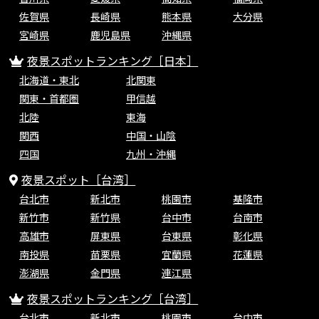
佐賀県
長崎県
熊本県
大分県
宮崎県
鹿児島県
沖縄県
夜景スポットランキング［日本］
北海道・東北
北関東
関東・首都圏
甲信越
北陸
東海
関西
中国・山陰
四国
九州・沖縄
夜景スポット［台湾］
台北市
新北市
桃園市
基隆市
新竹市
新竹県
台中市
台南市
高雄市
屏東県
台東県
彰化県
南投県
苗栗県
宜蘭県
花蓮県
澎湖県
金門県
連江県
夜景スポットランキング［台湾］
台北市
新北市
桃園市
台中市