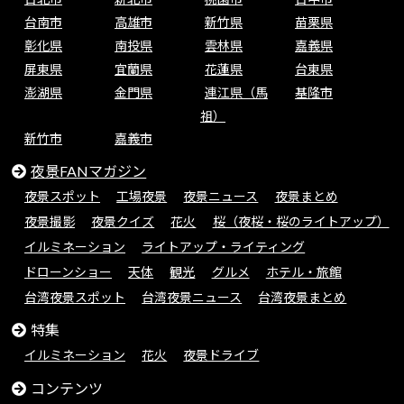
台南市
高雄市
新竹県
苗栗県
彰化県
南投県
雲林県
嘉義県
屏東県
宜蘭県
花蓮県
台東県
澎湖県
金門県
連江県（馬
基隆市
祖）
新竹市
嘉義市
夜景FANマガジン
夜景スポット
工場夜景
夜景ニュース
夜景まとめ
夜景撮影
夜景クイズ
花火
桜（夜桜・桜のライトアップ）
イルミネーション
ライトアップ・ライティング
ドローンショー
天体
観光
グルメ
ホテル・旅館
台湾夜景スポット
台湾夜景ニュース
台湾夜景まとめ
特集
イルミネーション
花火
夜景ドライブ
コンテンツ