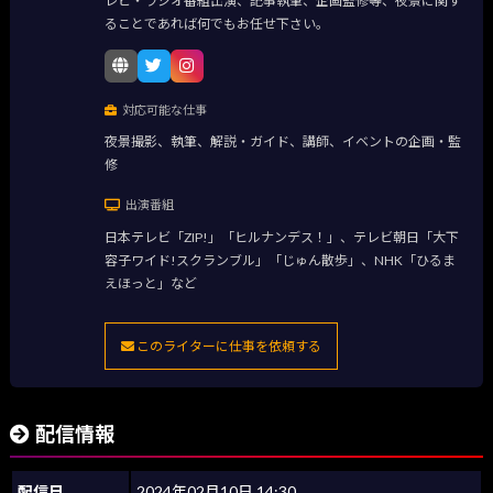
レビ・ラジオ番組出演、記事執筆、企画監修等、夜景に関す
ることであれば何でもお任せ下さい。
対応可能な仕事
夜景撮影、執筆、解説・ガイド、講師、イベントの企画・監
修
出演番組
日本テレビ「ZIP!」「ヒルナンデス！」、テレビ朝日「大下
容子ワイド!スクランブル」「じゅん散歩」、NHK「ひるま
えほっと」など
このライターに仕事を依頼する
配信情報
配信日
2024年02月10日 14:30