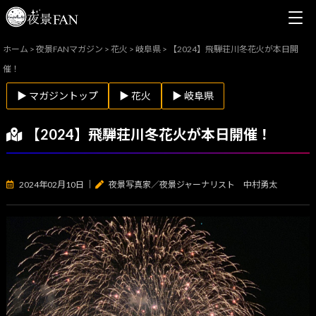
ホーム
>
夜景FANマガジン
>
花火
>
岐阜県
>
【2024】飛騨荘川冬花火が本日開
催！
▶ マガジントップ
▶ 花火
▶ 岐阜県
【2024】飛騨荘川冬花火が本日開催！
2024年02月10日
｜
夜景写真家／夜景ジャーナリスト 中村勇太