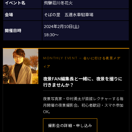
イベント名
飛騨荘川冬花火
会場
そばの里 五連水車駐車場
2024年2月10日(土)
開催日時
18:30～
MONTHLY EVENT — 会いに行ける夜景メデ
ィア
夜景FAN編集長と一緒に、夜景を撮りに
行きませんか？
夜景写真家・中村勇太が直接レクチャーする毎
月開催の夜景撮影会。初心者歓迎・スマホ参加
OK。
撮影会の詳細・申し込み