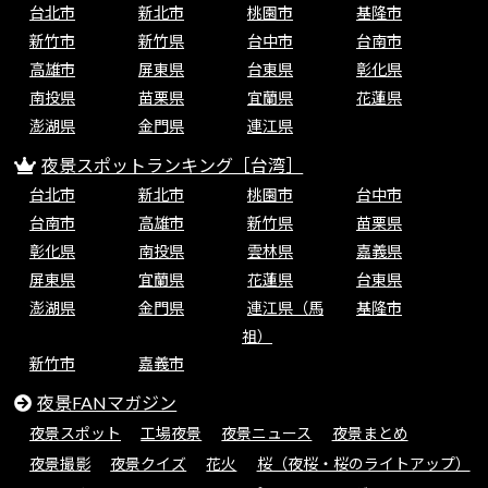
台北市
新北市
桃園市
基隆市
新竹市
新竹県
台中市
台南市
高雄市
屏東県
台東県
彰化県
南投県
苗栗県
宜蘭県
花蓮県
澎湖県
金門県
連江県
夜景スポットランキング［台湾］
台北市
新北市
桃園市
台中市
台南市
高雄市
新竹県
苗栗県
彰化県
南投県
雲林県
嘉義県
屏東県
宜蘭県
花蓮県
台東県
澎湖県
金門県
連江県（馬
基隆市
祖）
新竹市
嘉義市
夜景FANマガジン
夜景スポット
工場夜景
夜景ニュース
夜景まとめ
夜景撮影
夜景クイズ
花火
桜（夜桜・桜のライトアップ）