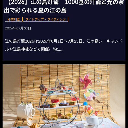
【2026】江の島灯籠 1000基の灯籠と光の演
出で彩られる夏の江の島
神奈川県
ライトアップ・ライティング
2026年07月03日
江の島灯籠2026は2026年8月1日〜9月23日、江の島シーキャンド
ルや江島神社などで開催。約1,...