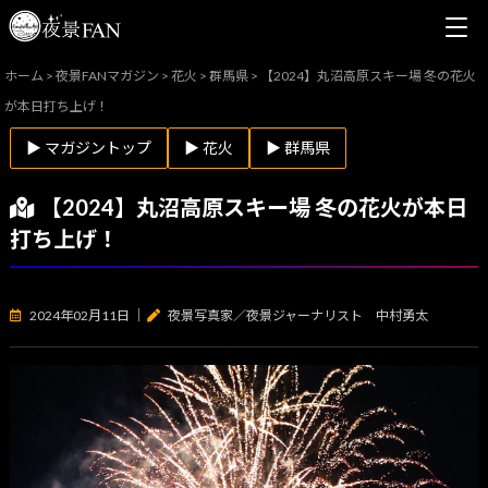
ホーム
>
夜景FANマガジン
>
花火
>
群馬県
>
【2024】丸沼高原スキー場 冬の花火
が本日打ち上げ！
▶ マガジントップ
▶ 花火
▶ 群馬県
【2024】丸沼高原スキー場 冬の花火が本日
打ち上げ！
2024年02月11日
｜
夜景写真家／夜景ジャーナリスト 中村勇太