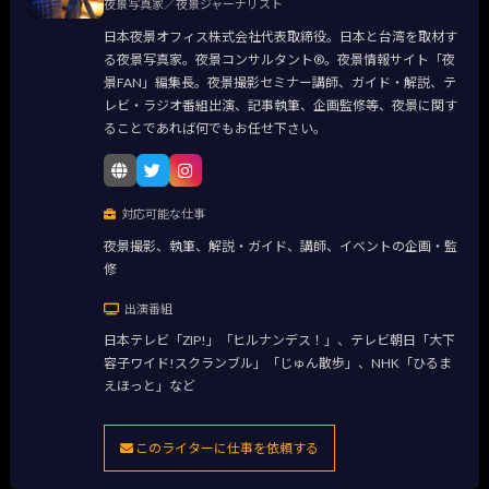
夜景写真家／夜景ジャーナリスト
日本夜景オフィス株式会社代表取締役。日本と台湾を取材す
る夜景写真家。夜景コンサルタント®。夜景情報サイト「夜
景FAN」編集長。夜景撮影セミナー講師、ガイド・解説、テ
レビ・ラジオ番組出演、記事執筆、企画監修等、夜景に関す
ることであれば何でもお任せ下さい。
対応可能な仕事
夜景撮影、執筆、解説・ガイド、講師、イベントの企画・監
修
出演番組
日本テレビ「ZIP!」「ヒルナンデス！」、テレビ朝日「大下
容子ワイド!スクランブル」「じゅん散歩」、NHK「ひるま
えほっと」など
このライターに仕事を依頼する