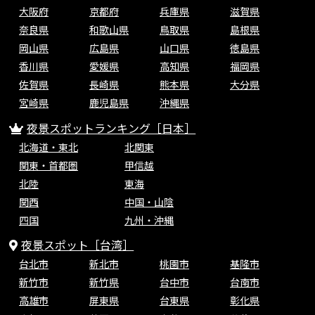
大阪府
京都府
兵庫県
滋賀県
奈良県
和歌山県
鳥取県
島根県
岡山県
広島県
山口県
徳島県
香川県
愛媛県
高知県
福岡県
佐賀県
長崎県
熊本県
大分県
宮崎県
鹿児島県
沖縄県
夜景スポットランキング［日本］
北海道・東北
北関東
関東・首都圏
甲信越
北陸
東海
関西
中国・山陰
四国
九州・沖縄
夜景スポット［台湾］
台北市
新北市
桃園市
基隆市
新竹市
新竹県
台中市
台南市
高雄市
屏東県
台東県
彰化県