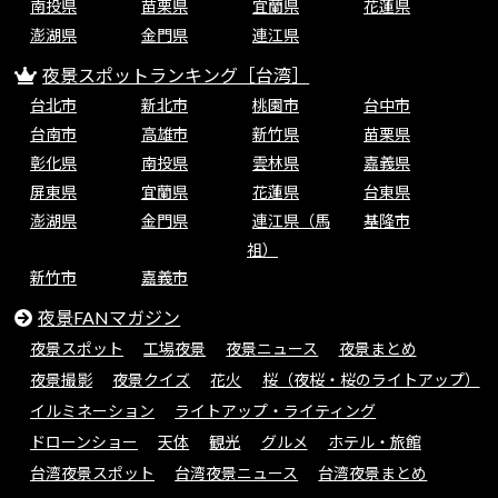
南投県
苗栗県
宜蘭県
花蓮県
澎湖県
金門県
連江県
夜景スポットランキング［台湾］
台北市
新北市
桃園市
台中市
台南市
高雄市
新竹県
苗栗県
彰化県
南投県
雲林県
嘉義県
屏東県
宜蘭県
花蓮県
台東県
澎湖県
金門県
連江県（馬
基隆市
祖）
新竹市
嘉義市
夜景FANマガジン
夜景スポット
工場夜景
夜景ニュース
夜景まとめ
夜景撮影
夜景クイズ
花火
桜（夜桜・桜のライトアップ）
イルミネーション
ライトアップ・ライティング
ドローンショー
天体
観光
グルメ
ホテル・旅館
台湾夜景スポット
台湾夜景ニュース
台湾夜景まとめ