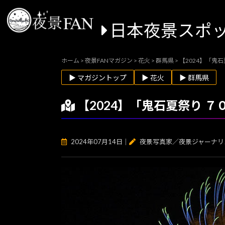
日本夜景スポ
ホーム
>
夜景FANマガジン
>
花火
>
群馬県
>
【2024】「鬼
▶ マガジントップ
▶ 花火
▶ 群馬県
【2024】「鬼石夏祭り 
2024年07月14日
｜
夜景写真家／夜景ジャーナリ