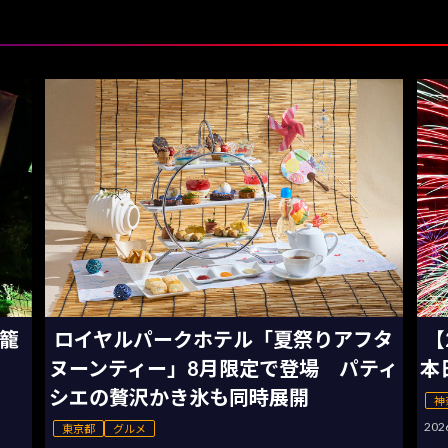
灯籠
ロイヤルパークホテル「夏祭りアフタ
【
ヌーンティー」8月限定で登場 パティ
本
シエの贅沢かき氷も同時展開
神
20
東京都
グルメ