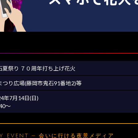
石夏祭り ７０周年打ち上げ花火
まつり広場(藤岡市鬼石91番地2)等
24年7月14日(日)
:40～
LY EVENT — 会いに行ける夜景メディア