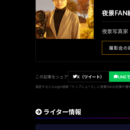
夜景FA
夜景写真家
撮影会の
この記事をシェア
X（ツイート）
LINE
設定するとGoogle検索「トップニュース」に夜景FANの記事が
ライター情報