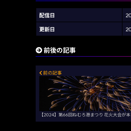
配信日
2
更新日
2
前後の記事
前の記事
【2024】第66回ねむろ港まつり 花火大会