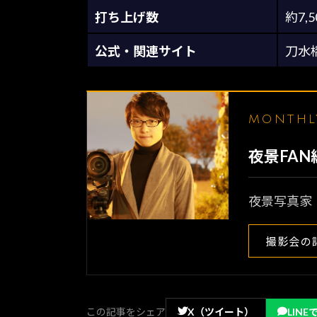
打ち上げ数
約7,
公式・関連サイト
刀水
MONTH
夜景FA
夜景写真家
撮影会の
この記事をシェア
X（ツイート）
LINE