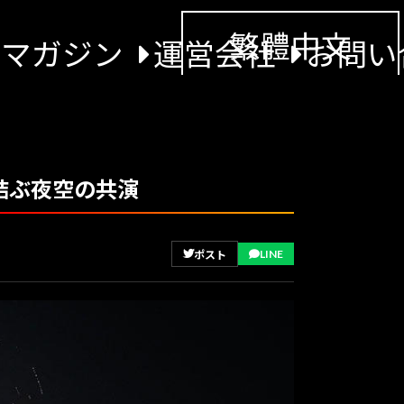
繁體中文
景マガジン
運営会社
お問い
結ぶ夜空の共演
LINE
ポスト