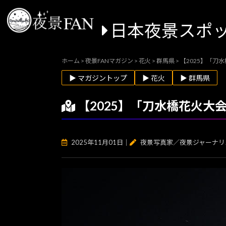
日本夜景スポ
ホーム
>
夜景FANマガジン
>
花火
>
群馬県
>
【2025】「
▶ マガジントップ
▶ 花火
▶ 群馬県
【2025】「刀水橋花火
2025年11月01日
｜
夜景写真家／夜景ジャーナリ