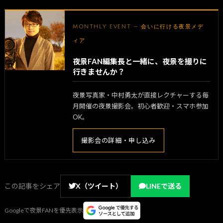
MONTHLY EVENT — 会いに行ける夜景メデ
ィア
夜景FAN編集長と一緒に、夜景を撮りに
行きませんか？
夜景写真家・中村勇太が直接レクチャーする毎
月開催の夜景撮影会。初心者歓迎・スマホ参加
OK。
撮影会の詳細・申し込み
この記事をシェア
X（ツイート）
LINEで送る
Googleで夜景FANを優先表示