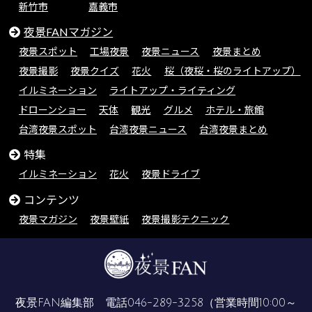
新竹市
嘉義市
夜景FANマガジン
夜景スポット
工場夜景
夜景ニュース
夜景まとめ
夜景撮影
夜景クイズ
花火
桜（夜桜・桜のライトアップ）
イルミネーション
ライトアップ・ライティング
ドローンショー
天体
観光
グルメ
ホテル・旅館
台湾夜景スポット
台湾夜景ニュース
台湾夜景まとめ
特集
イルミネーション
花火
夜景ドライブ
コンテンツ
夜景マガジン
夜景壁紙
夜景撮影テクニック
夜景FAN編集部 電話
046-289-3258
（営業時間10:00～