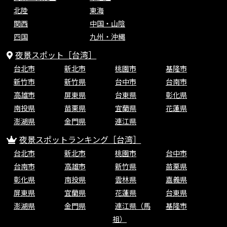
北陸
東海
関西
中国・山陰
四国
九州・沖縄
夜景スポット［台湾］
台北市
新北市
桃園市
基隆市
新竹市
新竹県
台中市
台南市
高雄市
屏東県
台東県
彰化県
南投県
苗栗県
宜蘭県
花蓮県
澎湖県
金門県
連江県
夜景スポットランキング［台湾］
台北市
新北市
桃園市
台中市
台南市
高雄市
新竹県
苗栗県
彰化県
南投県
雲林県
嘉義県
屏東県
宜蘭県
花蓮県
台東県
澎湖県
金門県
連江県（馬
基隆市
祖）