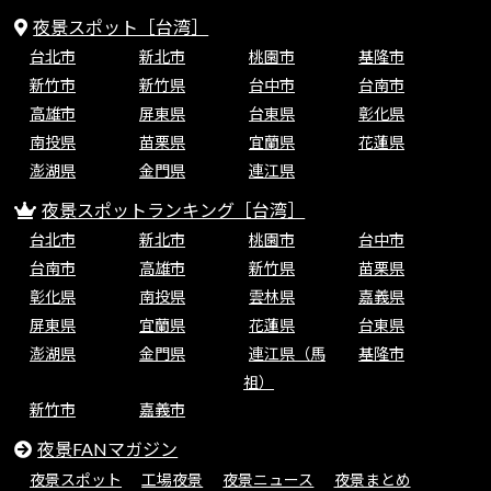
夜景スポット［台湾］
台北市
新北市
桃園市
基隆市
新竹市
新竹県
台中市
台南市
高雄市
屏東県
台東県
彰化県
南投県
苗栗県
宜蘭県
花蓮県
澎湖県
金門県
連江県
夜景スポットランキング［台湾］
台北市
新北市
桃園市
台中市
台南市
高雄市
新竹県
苗栗県
彰化県
南投県
雲林県
嘉義県
屏東県
宜蘭県
花蓮県
台東県
澎湖県
金門県
連江県（馬
基隆市
祖）
新竹市
嘉義市
夜景FANマガジン
夜景スポット
工場夜景
夜景ニュース
夜景まとめ