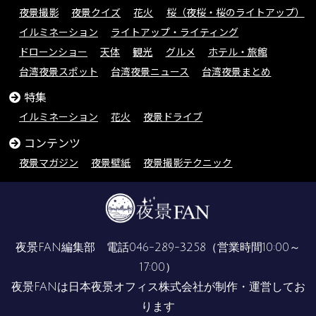
夜景撮影
夜景クイズ
花火
桜（夜桜・桜のライトアップ）
イルミネーション
ライトアップ・ライティング
ドローンショー
天体
観光
グルメ
ホテル・旅館
台湾夜景スポット
台湾夜景ニュース
台湾夜景まとめ
特集
イルミネーション
花火
夜景ドライブ
コンテンツ
夜景マガジン
夜景壁紙
夜景撮影テクニック
夜景FAN編集部 電話
046-289-3258
（営業時間10:00～
17:00）
夜景FANは
日本夜景オフィス株式会社
が制作・運営してお
ります