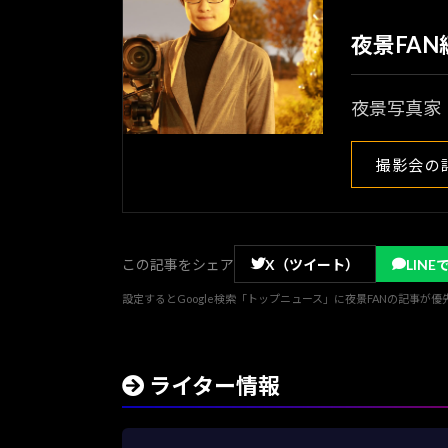
夜景FA
夜景写真家
撮影会の
この記事をシェア
X（ツイート）
LINE
設定するとGoogle検索「トップニュース」に夜景FANの記事が
ライター情報