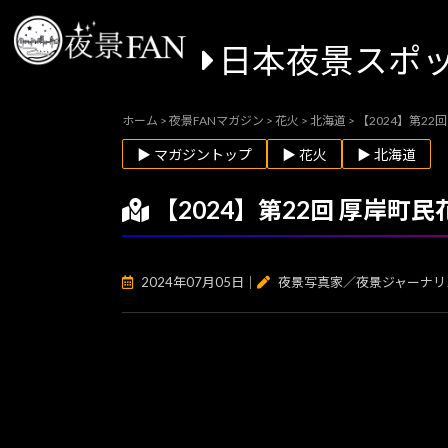
日本夜景スポ
ホーム
>
夜景FANマガジン
>
花火
>
北海道
>
【2024】第2
▶ マガジントップ
▶ 花火
▶ 北海道
【2024】第22回 厚岸
2024年07月05日
｜
夜景写真家／夜景ジャーナリ