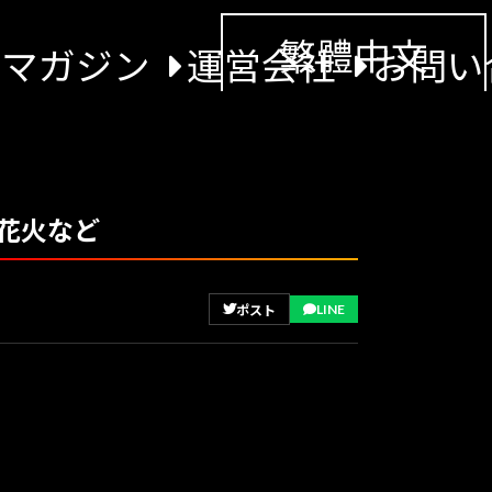
繁體中文
景マガジン
運営会社
お問い
上花火など
LINE
ポスト