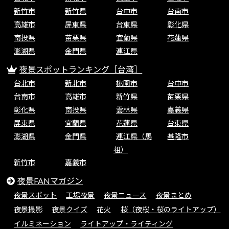
新竹市
新竹県
台中市
台南市
高雄市
屏東県
台東県
彰化県
南投県
苗栗県
宜蘭県
花蓮県
澎湖県
金門県
連江県
夜景スポットランキング［台湾］
台北市
新北市
桃園市
台中市
台南市
高雄市
新竹県
苗栗県
彰化県
南投県
雲林県
嘉義県
屏東県
宜蘭県
花蓮県
台東県
澎湖県
金門県
連江県（馬
基隆市
祖）
新竹市
嘉義市
夜景FANマガジン
夜景スポット
工場夜景
夜景ニュース
夜景まとめ
夜景撮影
夜景クイズ
花火
桜（夜桜・桜のライトアップ）
イルミネーション
ライトアップ・ライティング