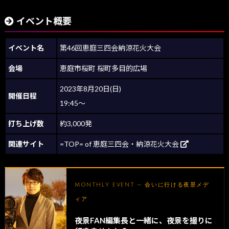
イベント概要
イベント名
第46回恵庭三四会納涼花火大会
会場
恵庭市桜町 桜町多目的広場
2023年8月20日(日)
開催日程
19:45～
打ち上げ数
約3,000発
関連サイト
=TOP= of 恵庭三四会・納涼花火大会
MONTHLY EVENT — 会いに行ける夜景メデ
ィア
夜景FAN編集長と一緒に、夜景を撮りに