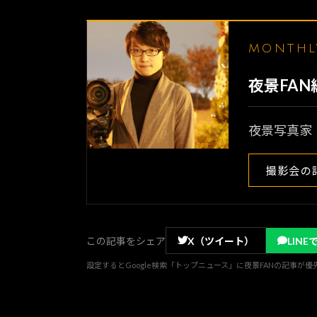
MONTH
夜景FA
夜景写真家
撮影会の
この記事をシェア
X（ツイート）
LINE
設定するとGoogle検索「トップニュース」に夜景FANの記事が