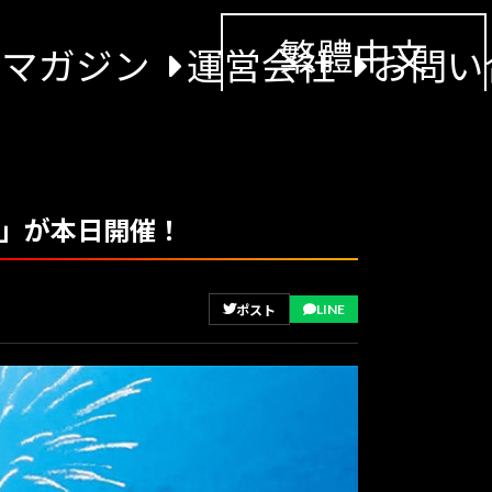
繁體中文
景マガジン
運営会社
お問い
ー」が本日開催！
LINE
ポスト