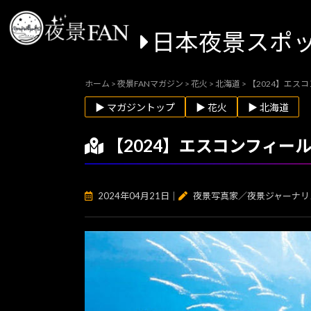
日本夜景スポ
ホーム
>
夜景FANマガジン
>
花火
>
北海道
>
【2024】エス
▶ マガジントップ
▶ 花火
▶ 北海道
【2024】エスコンフィ
2024年04月21日
｜
夜景写真家／夜景ジャーナリ