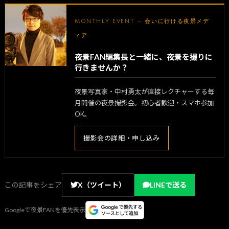
MONTHLY EVENT — 会いに行ける夜景メデ
ィア
夜景FAN編集長と一緒に、夜景を撮りに
行きませんか？
夜景写真家・中村勇太が直接レクチャーする毎
月開催の夜景撮影会。初心者歓迎・スマホ参加
OK。
撮影会の詳細・申し込み
この記事をシェア
X（ツイート）
LINEで送る
Googleで夜景FANを優先表示