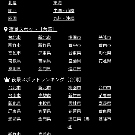
北陸
東海
関西
中国・山陰
四国
九州・沖縄
夜景スポット［台湾］
台北市
新北市
桃園市
基隆市
新竹市
新竹県
台中市
台南市
高雄市
屏東県
台東県
彰化県
南投県
苗栗県
宜蘭県
花蓮県
澎湖県
金門県
連江県
夜景スポットランキング［台湾］
台北市
新北市
桃園市
台中市
台南市
高雄市
新竹県
苗栗県
彰化県
南投県
雲林県
嘉義県
屏東県
宜蘭県
花蓮県
台東県
澎湖県
金門県
連江県（馬
基隆市
祖）
新竹市
嘉義市