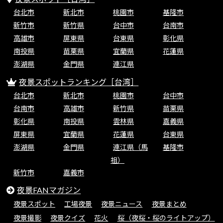
台北市
新北市
桃園市
基隆市
新竹市
新竹県
台中市
台南市
高雄市
屏東県
台東県
彰化県
南投県
苗栗県
宜蘭県
花蓮県
澎湖県
金門県
連江県
夜景スポットランキング［台湾］
台北市
新北市
桃園市
台中市
台南市
高雄市
新竹県
苗栗県
彰化県
南投県
雲林県
嘉義県
屏東県
宜蘭県
花蓮県
台東県
澎湖県
金門県
連江県（馬
基隆市
祖）
新竹市
嘉義市
夜景FANマガジン
夜景スポット
工場夜景
夜景ニュース
夜景まとめ
夜景撮影
夜景クイズ
花火
桜（夜桜・桜のライトアップ）