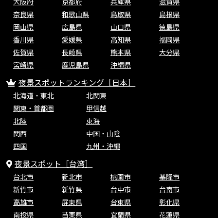
大阪府
京都府
兵庫県
滋賀県
奈良県
和歌山県
鳥取県
島根県
岡山県
広島県
山口県
徳島県
香川県
愛媛県
高知県
福岡県
佐賀県
長崎県
熊本県
大分県
宮崎県
鹿児島県
沖縄県
夜景スポットランキング［日本］
北海道・東北
北関東
関東・首都圏
甲信越
北陸
東海
関西
中国・山陰
四国
九州・沖縄
夜景スポット［台湾］
台北市
新北市
桃園市
基隆市
新竹市
新竹県
台中市
台南市
高雄市
屏東県
台東県
彰化県
南投県
苗栗県
宜蘭県
花蓮県