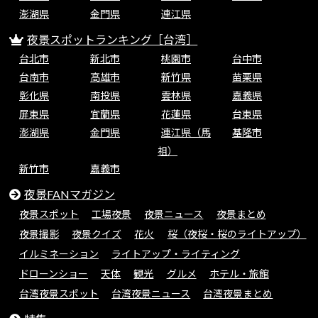
澎湖県
金門県
連江県
夜景スポットランキング［台湾］
台北市
新北市
桃園市
台中市
台南市
高雄市
新竹県
苗栗県
彰化県
南投県
雲林県
嘉義県
屏東県
宜蘭県
花蓮県
台東県
澎湖県
金門県
連江県（馬
基隆市
祖）
新竹市
嘉義市
夜景FANマガジン
夜景スポット
工場夜景
夜景ニュース
夜景まとめ
夜景撮影
夜景クイズ
花火
桜（夜桜・桜のライトアップ）
イルミネーション
ライトアップ・ライティング
ドローンショー
天体
観光
グルメ
ホテル・旅館
台湾夜景スポット
台湾夜景ニュース
台湾夜景まとめ