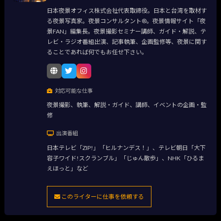
日本夜景オフィス株式会社代表取締役。日本と台湾を取材す
る夜景写真家。夜景コンサルタント®。夜景情報サイト「夜
景FAN」編集長。夜景撮影セミナー講師、ガイド・解説、テ
レビ・ラジオ番組出演、記事執筆、企画監修等、夜景に関す
ることであれば何でもお任せ下さい。
対応可能な仕事
夜景撮影、執筆、解説・ガイド、講師、イベントの企画・監
修
出演番組
日本テレビ「ZIP!」「ヒルナンデス！」、テレビ朝日「大下
容子ワイド!スクランブル」「じゅん散歩」、NHK「ひるま
えほっと」など
このライターに仕事を依頼する