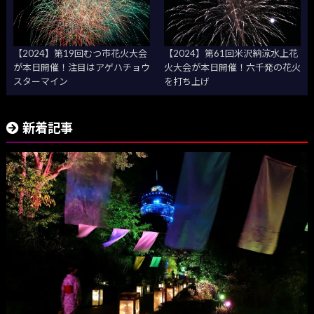
【2024】第19回むつ市花火大会
【2024】第61回米沢納涼水上花
が本日開催！注目はアゲハチョウ
火大会が本日開催！六千発の花火
スターマイン
を打ち上げ
新着記事