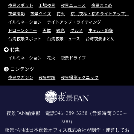
夜景スポット
工場夜景
夜景ニュース
夜景まとめ
夜景撮影
夜景クイズ
花火
桜（夜桜・桜のライトアップ）
イルミネーション
ライトアップ・ライティング
ドローンショー
天体
観光
グルメ
ホテル・旅館
台湾夜景スポット
台湾夜景ニュース
台湾夜景まとめ
特集
イルミネーション
花火
夜景ドライブ
コンテンツ
夜景マガジン
夜景壁紙
夜景撮影テクニック
夜景FAN編集部 電話
046-289-3258
（営業時間10:00～
17:00）
夜景FANは
日本夜景オフィス株式会社
が制作・運営してお