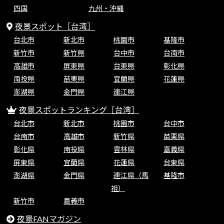
四国
九州・沖縄
夜景スポット［台湾］
台北市
新北市
桃園市
基隆市
新竹市
新竹県
台中市
台南市
高雄市
屏東県
台東県
彰化県
南投県
苗栗県
宜蘭県
花蓮県
澎湖県
金門県
連江県
夜景スポットランキング［台湾］
台北市
新北市
桃園市
台中市
台南市
高雄市
新竹県
苗栗県
彰化県
南投県
雲林県
嘉義県
屏東県
宜蘭県
花蓮県
台東県
澎湖県
金門県
連江県（馬
基隆市
祖）
新竹市
嘉義市
夜景FANマガジン