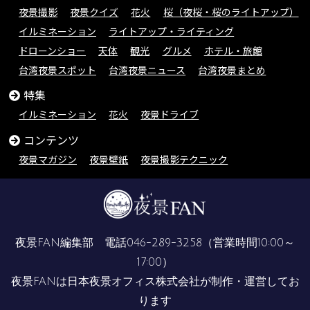
夜景撮影
夜景クイズ
花火
桜（夜桜・桜のライトアップ）
イルミネーション
ライトアップ・ライティング
ドローンショー
天体
観光
グルメ
ホテル・旅館
台湾夜景スポット
台湾夜景ニュース
台湾夜景まとめ
特集
イルミネーション
花火
夜景ドライブ
コンテンツ
夜景マガジン
夜景壁紙
夜景撮影テクニック
夜景FAN編集部 電話
046-289-3258
（営業時間10:00～
17:00）
夜景FANは
日本夜景オフィス株式会社
が制作・運営してお
ります