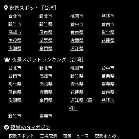
夜景スポット［台湾］
台北市
新北市
桃園市
基隆市
新竹市
新竹県
台中市
台南市
高雄市
屏東県
台東県
彰化県
南投県
苗栗県
宜蘭県
花蓮県
澎湖県
金門県
連江県
夜景スポットランキング［台湾］
台北市
新北市
桃園市
台中市
台南市
高雄市
新竹県
苗栗県
彰化県
南投県
雲林県
嘉義県
屏東県
宜蘭県
花蓮県
台東県
澎湖県
金門県
連江県（馬
基隆市
祖）
新竹市
嘉義市
夜景FANマガジン
夜景スポット
工場夜景
夜景ニュース
夜景まとめ