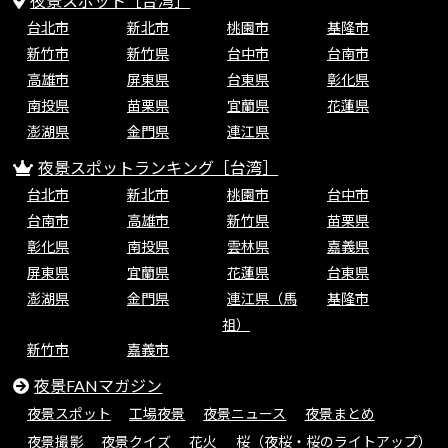
夜景スポット［台湾］
台北市
新北市
桃園市
基隆市
新竹市
新竹県
台中市
台南市
高雄市
屏東県
台東県
彰化県
南投県
苗栗県
宜蘭県
花蓮県
澎湖県
金門県
連江県
夜景スポットランキング［台湾］
台北市
新北市
桃園市
台中市
台南市
高雄市
新竹県
苗栗県
彰化県
南投県
雲林県
嘉義県
屏東県
宜蘭県
花蓮県
台東県
澎湖県
金門県
連江県（馬
基隆市
祖）
新竹市
嘉義市
夜景FANマガジン
夜景スポット
工場夜景
夜景ニュース
夜景まとめ
夜景撮影
夜景クイズ
花火
桜（夜桜・桜のライトアップ）