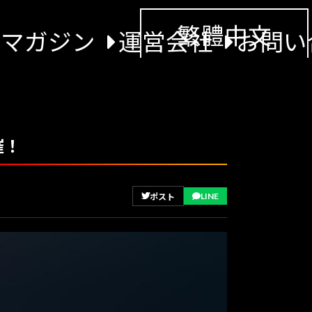
繁體中文
景マガジン
運営会社
お問い
催！
LINE
ポスト