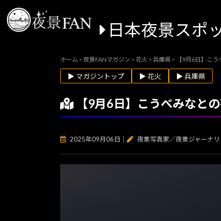
日本夜景スポ
ホーム
>
夜景FANマガジン
>
花火
>
兵庫県
>
【9月6日】こ
▶ マガジントップ
▶ 花火
▶ 兵庫県
【9月6日】こうべみなと
2025年09月06日
｜
夜景写真家／夜景ジャーナリ