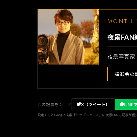
MONTH
夜景FA
夜景写真家
撮影会の
この記事をシェア
X（ツイート）
LINE
設定するとGoogle検索「トップニュース」に夜景FANの記事が