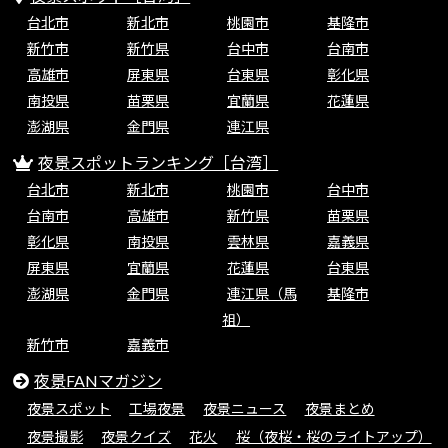
台北市
新北市
桃園市
基隆市
新竹市
新竹県
台中市
台南市
高雄市
屏東県
台東県
彰化県
南投県
苗栗県
宜蘭県
花蓮県
澎湖県
金門県
連江県
夜景スポットランキング［台湾］
台北市
新北市
桃園市
台中市
台南市
高雄市
新竹県
苗栗県
彰化県
南投県
雲林県
嘉義県
屏東県
宜蘭県
花蓮県
台東県
澎湖県
金門県
連江県（馬
基隆市
祖）
新竹市
嘉義市
夜景FANマガジン
夜景スポット
工場夜景
夜景ニュース
夜景まとめ
夜景撮影
夜景クイズ
花火
桜（夜桜・桜のライトアップ）