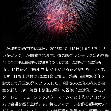
茨城県筑西市では本日、2025年10月18日(土)に「ちくせ
い花火大会」が開催されます。道の駅グランテラス筑西を舞
台に今年も山﨑煙火製造所(つくば市)、森煙火工場(筑西
市)、野村花火工業(水戸市)が手がける花火が打ち上げられ
ます。打ち上げ数は20,001発に加え、筑西市誕生20周年を
記念して尺玉20発をプラスした、合計20,021発の花火が夜
空を彩ります。筑西市誕生20周年の祝砲「20連発」からス
タートし、ミュージックスターマインなど多彩なプログラ
ムで会場を盛り上げます。特にフィナーレを飾る超特大ワイ
ドミュージックスターマインは圧巻の光景です。筑西の一大