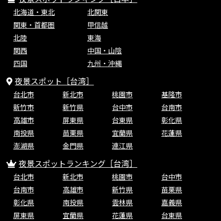
北海道・東北
北関東
関東・首都圏
甲信越
北陸
東海
関西
中国・山陰
四国
九州・沖縄
夜景スポット［台湾］
台北市
新北市
桃園市
基隆市
新竹市
新竹県
台中市
台南市
高雄市
屏東県
台東県
彰化県
南投県
苗栗県
宜蘭県
花蓮県
澎湖県
金門県
連江県
夜景スポットランキング［台湾］
台北市
新北市
桃園市
台中市
台南市
高雄市
新竹県
苗栗県
彰化県
南投県
雲林県
嘉義県
屏東県
宜蘭県
花蓮県
台東県