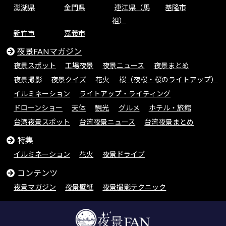
澎湖県
金門県
連江県（馬
基隆市
祖）
新竹市
嘉義市
夜景FANマガジン
夜景スポット
工場夜景
夜景ニュース
夜景まとめ
夜景撮影
夜景クイズ
花火
桜（夜桜・桜のライトアップ）
イルミネーション
ライトアップ・ライティング
ドローンショー
天体
観光
グルメ
ホテル・旅館
台湾夜景スポット
台湾夜景ニュース
台湾夜景まとめ
特集
イルミネーション
花火
夜景ドライブ
コンテンツ
夜景マガジン
夜景壁紙
夜景撮影テクニック