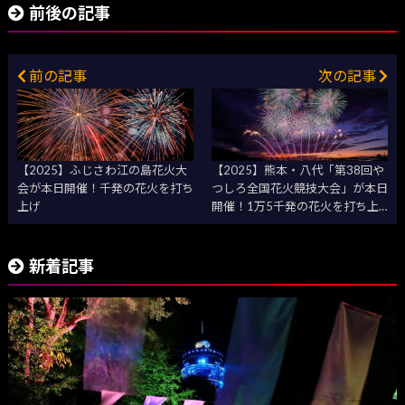
前後の記事
前の記事
次の記事
【2025】ふじさわ江の島花火大
【2025】熊本・八代「第38回や
会が本日開催！千発の花火を打ち
つしろ全国花火競技大会」が本日
上げ
開催！1万5千発の花火を打ち上
げ
新着記事