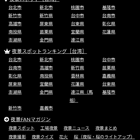
台北市
新北市
桃園市
基隆市
新竹市
新竹県
台中市
台南市
高雄市
屏東県
台東県
彰化県
南投県
苗栗県
宜蘭県
花蓮県
澎湖県
金門県
連江県
夜景スポットランキング［台湾］
台北市
新北市
桃園市
台中市
台南市
高雄市
新竹県
苗栗県
彰化県
南投県
雲林県
嘉義県
屏東県
宜蘭県
花蓮県
台東県
澎湖県
金門県
連江県（馬
基隆市
祖）
新竹市
嘉義市
夜景FANマガジン
夜景スポット
工場夜景
夜景ニュース
夜景まとめ
夜景撮影
夜景クイズ
花火
桜（夜桜・桜のライトアップ）