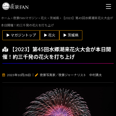
ホーム
>
夜景FANマガジン
>
花火
>
茨城県
>
【2023】第45回水郷潮来花火大会が
本日開催！約三千発の花火を打ち上げ
▶ マガジントップ
▶ 花火
▶ 茨城県
【2023】第45回水郷潮来花火大会が本日開
催！約三千発の花火を打ち上げ
2023年10月28日
｜
夜景写真家／夜景ジャーナリスト 中村勇太