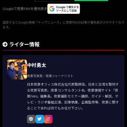
Googleで夜景FANを優先表示
設定するとGoogle検索「トップニュース」に夜景FANの記事が優先表示されやすくなり
ます。
ライター情報
中村勇太
夜景写真家／夜景ジャーナリスト
日本夜景オフィス株式会社代表取締役。日本と台湾を取材す
る夜景写真家。夜景コンサルタント®。夜景情報サイト「夜
景FAN」編集長。夜景撮影セミナー講師、ガイド・解説、テ
レビ・ラジオ番組出演、記事執筆、企画監修等、夜景に関す
ることであれば何でもお任せ下さい。