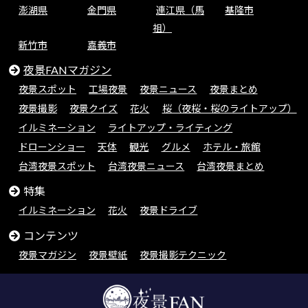
澎湖県
金門県
連江県（馬
基隆市
祖）
新竹市
嘉義市
夜景FANマガジン
夜景スポット
工場夜景
夜景ニュース
夜景まとめ
夜景撮影
夜景クイズ
花火
桜（夜桜・桜のライトアップ）
イルミネーション
ライトアップ・ライティング
ドローンショー
天体
観光
グルメ
ホテル・旅館
台湾夜景スポット
台湾夜景ニュース
台湾夜景まとめ
特集
イルミネーション
花火
夜景ドライブ
コンテンツ
夜景マガジン
夜景壁紙
夜景撮影テクニック