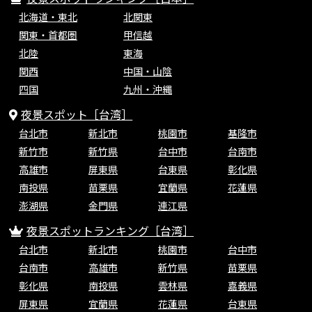
北海道・東北
北関東
関東・首都圏
甲信越
北陸
東海
関西
中国・山陰
四国
九州・沖縄
夜景スポット［台湾］
台北市
新北市
桃園市
基隆市
新竹市
新竹県
台中市
台南市
高雄市
屏東県
台東県
彰化県
南投県
苗栗県
宜蘭県
花蓮県
澎湖県
金門県
連江県
夜景スポットランキング［台湾］
台北市
新北市
桃園市
台中市
台南市
高雄市
新竹県
苗栗県
彰化県
南投県
雲林県
嘉義県
屏東県
宜蘭県
花蓮県
台東県