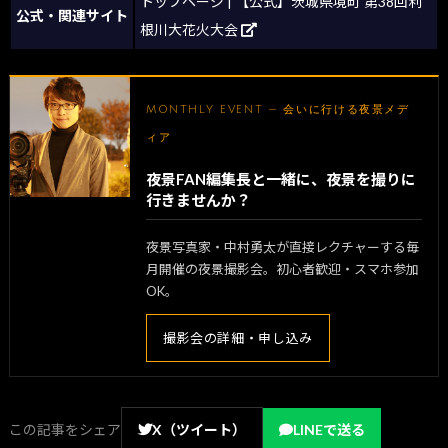
トップページ | 【公式】茨城県境町 第38回利
公式・関連サイト
根川大花火大会
MONTHLY EVENT — 会いに行ける夜景メデ
ィア
夜景FAN編集長と一緒に、夜景を撮りに
行きませんか？
夜景写真家・中村勇太が直接レクチャーする毎
月開催の夜景撮影会。初心者歓迎・スマホ参加
OK。
撮影会の詳細・申し込み
この記事をシェア
X（ツイート）
LINEで送る