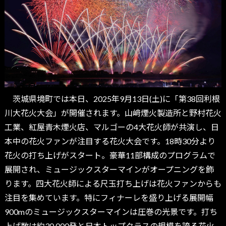
茨城県境町では本日、2025年9月13日(土)に「第38回利根
川大花火大会」が開催されます。山﨑煙火製造所と野村花火
工業、紅屋青木煙火店、マルゴーの4大花火師が共演し、日
本中の花火ファンが注目する花火大会です。18時30分より
花火の打ち上げがスタート。豪華11部構成のプログラムで
展開され、ミュージックスターマインがオープニングを飾
ります。四大花火師による尺玉打ち上げは花火ファンからも
注目を集めています。特にフィナーレを盛り上げる展開幅
900mのミュージックスターマインは圧巻の光景です。打ち
上げ数は約30,000発と日本トップクラスの規模を誇る花火