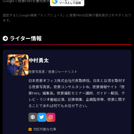
Googleで夜景FANを優先表示
設定するとGoogle検索「トップニュース」に夜景FANの記事が優先表示されやすくなり
ます。
ライター情報
中村勇太
夜景写真家／夜景ジャーナリスト
日本夜景オフィス株式会社代表取締役。日本と台湾を取材す
る夜景写真家。夜景コンサルタント®。夜景情報サイト「夜
景FAN」編集長。夜景撮影セミナー講師、ガイド・解説、テ
レビ・ラジオ番組出演、記事執筆、企画監修等、夜景に関す
ることであれば何でもお任せ下さい。
対応可能な仕事