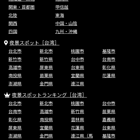
関東・首都圏
甲信越
北陸
東海
関西
中国・山陰
四国
九州・沖縄
夜景スポット［台湾］
台北市
新北市
桃園市
基隆市
新竹市
新竹県
台中市
台南市
高雄市
屏東県
台東県
彰化県
南投県
苗栗県
宜蘭県
花蓮県
澎湖県
金門県
連江県
夜景スポットランキング［台湾］
台北市
新北市
桃園市
台中市
台南市
高雄市
新竹県
苗栗県
彰化県
南投県
雲林県
嘉義県
屏東県
宜蘭県
花蓮県
台東県
澎湖県
金門県
連江県（馬
基隆市