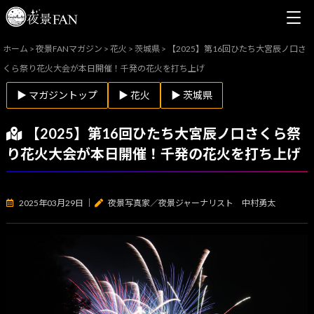
ホーム
>
夜景FANマガジン
>
花火
>
茨城県
>
【2025】第16回ひたち大宮辰ノ口さ
くら祭り花火大会が本日開催！千発の花火を打ち上げ
▶ マガジントップ
▶ 花火
▶ 茨城県
【2025】第16回ひたち大宮辰ノ口さくら祭
り花火大会が本日開催！千発の花火を打ち上げ
2025年03月29日
｜
夜景写真家／夜景ジャーナリスト 中村勇太