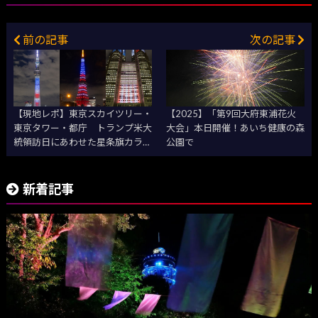
前の記事
次の記事
【現地レポ】東京スカイツリー・
【2025】「第9回大府東浦花火
東京タワー・都庁 トランプ米大
大会」本日開催！あいち健康の森
統領訪日にあわせた星条旗カラー
公園で
ライトアップ
新着記事