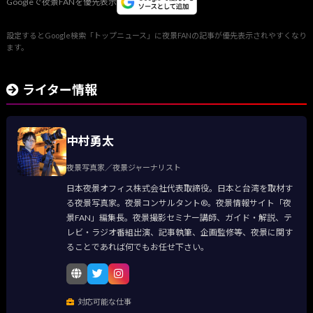
Googleで夜景FANを優先表示
設定するとGoogle検索「トップニュース」に夜景FANの記事が優先表示されやすくなり
ます。
ライター情報
中村勇太
夜景写真家／夜景ジャーナリスト
日本夜景オフィス株式会社代表取締役。日本と台湾を取材す
る夜景写真家。夜景コンサルタント®。夜景情報サイト「夜
景FAN」編集長。夜景撮影セミナー講師、ガイド・解説、テ
レビ・ラジオ番組出演、記事執筆、企画監修等、夜景に関す
ることであれば何でもお任せ下さい。
対応可能な仕事