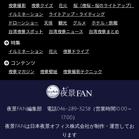
夜景撮影
夜景クイズ
花火
桜（夜桜・桜のライトアップ）
イルミネーション
ライトアップ・ライティング
ドローンショー
天体
観光
グルメ
ホテル・旅館
台湾夜景スポット
台湾夜景ニュース
台湾夜景まとめ
特集
イルミネーション
花火
夜景ドライブ
コンテンツ
夜景マガジン
夜景壁紙
夜景撮影テクニック
夜景FAN編集部 電話
046-289-3258
（営業時間10:00～
17:00）
夜景FANは
日本夜景オフィス株式会社
が制作・運営してお
ります