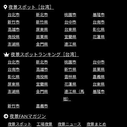
夜景スポット［台湾］
台北市
新北市
桃園市
基隆市
新竹市
新竹県
台中市
台南市
高雄市
屏東県
台東県
彰化県
南投県
苗栗県
宜蘭県
花蓮県
澎湖県
金門県
連江県
夜景スポットランキング［台湾］
台北市
新北市
桃園市
台中市
台南市
高雄市
新竹県
苗栗県
彰化県
南投県
雲林県
嘉義県
屏東県
宜蘭県
花蓮県
台東県
澎湖県
金門県
連江県（馬
基隆市
祖）
新竹市
嘉義市
夜景FANマガジン
夜景スポット
工場夜景
夜景ニュース
夜景まとめ