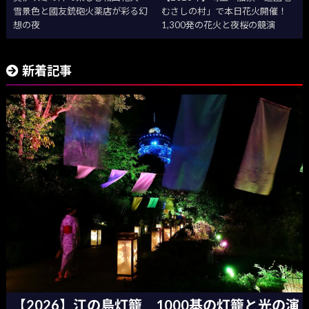
雪景色と國友銃砲火薬店が彩る幻
むさしの村」で本日花火開催！
想の夜
1,300発の花火と夜桜の競演
新着記事
【2026】江の島灯籠 1000基の灯籠と光の演