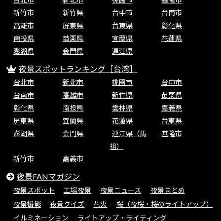
新竹市
新竹県
台中市
台南市
高雄市
屏東県
台東県
彰化県
南投県
苗栗県
宜蘭県
花蓮県
澎湖県
金門県
連江県
夜景スポットランキング［台湾］
台北市
新北市
桃園市
台中市
台南市
高雄市
新竹県
苗栗県
彰化県
南投県
雲林県
嘉義県
屏東県
宜蘭県
花蓮県
台東県
澎湖県
金門県
連江県（馬
基隆市
祖）
新竹市
嘉義市
夜景FANマガジン
夜景スポット
工場夜景
夜景ニュース
夜景まとめ
夜景撮影
夜景クイズ
花火
桜（夜桜・桜のライトアップ）
イルミネーション
ライトアップ・ライティング