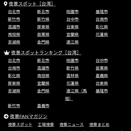
夜景スポット［台湾］
台北市
新北市
桃園市
基隆市
新竹市
新竹県
台中市
台南市
高雄市
屏東県
台東県
彰化県
南投県
苗栗県
宜蘭県
花蓮県
澎湖県
金門県
連江県
夜景スポットランキング［台湾］
台北市
新北市
桃園市
台中市
台南市
高雄市
新竹県
苗栗県
彰化県
南投県
雲林県
嘉義県
屏東県
宜蘭県
花蓮県
台東県
澎湖県
金門県
連江県（馬
基隆市
祖）
新竹市
嘉義市
夜景FANマガジン
夜景スポット
工場夜景
夜景ニュース
夜景まとめ