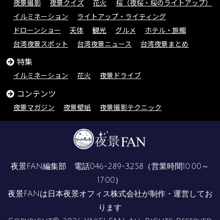
夜景撮影
夜景クイズ
花火
桜（夜桜・桜のライトアップ）
イルミネーション
ライトアップ・ライティング
ドローンショー
天体
観光
グルメ
ホテル・旅館
台湾夜景スポット
台湾夜景ニュース
台湾夜景まとめ
特集
イルミネーション
花火
夜景ドライブ
コンテンツ
夜景マガジン
夜景壁紙
夜景撮影テクニック
夜景FAN編集部 電話
046-289-3258
（営業時間10:00～
17:00）
夜景FANは
日本夜景オフィス株式会社
が制作・運営してお
ります